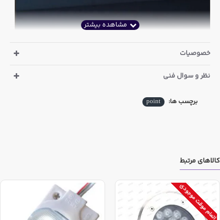
خصوصیات
نظر و سوال فنی
برچسب ها:
point
کالاهای مرتبط
اتمام موقت موجودی
ولتاژ تغذیه
INPUT VOLATGE
12V DC