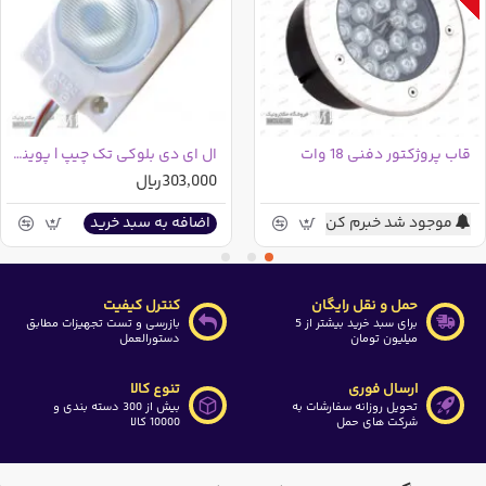
سایز چیپ
CHIP SIZE
3030
توان مصرفی
POWER
1.5W/MODULE
قاب پروژکتور دفنی 18 وات
ال ای دی بلوکی تک چیپ | پوینت لنزدار صورتی
303,000ریال
طول
Lenghth
45mm
موجود شد خبرم کن
اضافه به سبد خرید
عرض
Width
30mm
حمل و نقل رایگان
کنترل کیفیت
برای سبد خرید بیشتر از 5
بازرسی و تست تجهیزات مطابق
ارتفاع
میلیون تومان
دستورالعمل
Height
15mm
ارسال فوری
تنوع کالا
تحویل روزانه سفارشات به
بیش از 300 دسته بندی و
شرکت های حمل
10000 کالا