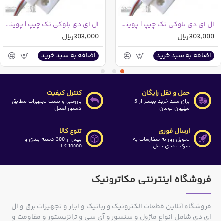
سایز چیپ
CHIP SIZE
3030
ال ای دی بلوکی تک چیپ | پوینت لنزدار صورتی
ال ای دی بلوکی تک چیپ | پوینت لنزدار سفید
303,000ریال
303,000ریال
توان مصرفی
POWER
1.5W/MODULE
اضافه به سبد خرید
اضافه به سبد خرید
طول
Lenghth
45mm
حمل و نقل رایگان
کنترل کیفیت
برای سبد خرید بیشتر از 5
بازرسی و تست تجهیزات مطابق
عرض
میلیون تومان
دستورالعمل
Width
30mm
ارسال فوری
تنوع کالا
تحویل روزانه سفارشات به
بیش از 300 دسته بندی و
ارتفاع
Height
15mm
شرکت های حمل
10000 کالا
فروشگاه اینترنتی مکاترونیک
فروشگاه آنلاین قطعات الکترونیک و رباتیک و ابزار و تجهیزات برق و ال
ای دی شامل انواع ماژول و سنسور و آی سی و ترانزیستور و مقاومت و