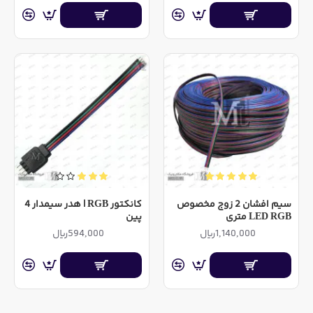
سیم افشان 2 زوج مخصوص
کانکتور RGB | هدر سیمدار 4
LED RGB متری
پین
1,140,000ریال
594,000ریال