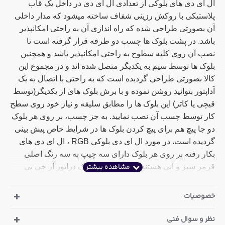
ال ای دی های بلوکی از تعدادی ال ای دی در داخل یک قاب
پلاستیکی با روکش رزینی شفاف ساخته میشود که مدار داخلی
آن بصورتی طراحی شده که راه اندازی آن به راحتی امکانپذیر
باشد. در پشت بلوک ها چسب دو طرفه قرار گرفته است تا
نصب آن روی کلیه سطوح به راحتی امکانپذیر باشد و همچنین
بلوک ها توسط سیم به یکدیگر متصل شده اند و در مجموع این
کالا بصورتی طراحی گردیده است که به راحتی با اتصال به یک
آداپتور بتوانید روشن نموده و با برش بلوک های از یکدیگر(توسط
قیچی یا کاتر) این بلوک ها را مطابق سلیقه و نیاز خود روی سطح
کار توسط چسب آن نصب نمایید. به جز چسب، بر روی هر بلوک
دو جا پیچ هم برای پیچ کردن بلوک ها در شرایط خاص پیش بینی
گردیده است. در مورد ال ای دی بلوکی RGB ، ال ای دی های
بکار رفته بر روی هر بلوک دارای سه چیپ به سه رنگ اصلی
قرمز سبز و آبی هستند که با استفاده از یک درایور آر جی بی
امکان تولید کلیه رنگ ها را فراهم می نمایند.
خصوصیات
ال ای دی های بلوکی یکی از بهترین انتخاب ها برای ساخت
تابلوهای حروف برجسته نئونی و همچنین ساخت تابلوهای لایت
نظر و سوال فنی
برد هست