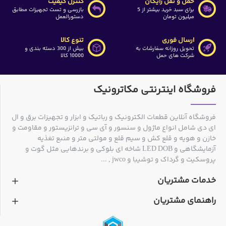
حمل و نقل رایگان
کنترل کیفیت
برای سبد خرید بیشتر از 5
بازرسی و تست تجهیزات مطابق
میلیون تومان
دستورالعمل
ارسال فوری
تنوع کالا
تحویل روزانه سفارشات به
بیش از 300 دسته بندی و
شرکت های حمل
10000 کالا
فروشگاه اینترنتی مکاترونیک
فروشگاه آنلاین قطعات الکترونیک و رباتیک و ابزار و تجهیزات برق و ال
ای دی شامل انواع ماژول و سنسور و آی سی و ترانزیستور و مقاومت و
خازن و هویه و قلع کش و سیم قلع و مولتی متر و منبع تغذیه
آزمایشگاهی و LED DOB شاخه ای بلوکی و برندهایی مثل گوت و
پروسکیت و گرداک و توشیبا و jwco , ...
خدمات مشتریان
راهنمای مشتریان