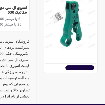
اسپری ال سی دی 
مکانیک 530
5 یا بیشتر 7,565,600ریال
25 یا بیشتر 7,372,600ریال
فروشگاه اینترنتی 
سیم چین - سیم لخت کن کواکسیال پروسکیت CP-505 تایوانی
36,680,000ریال
اسپری ال سی دی و کنتاکت شور فالکن 530, اسپری چرب 60 پروتکت ر
قیمت اسپری
با تخف
اضافه به سبد خرید
با توجه به ویژگی ه
مطالعه توضیحات و خ
در صورتی که پیش ا
تصاویر کالا و ثبت ن
بخشی از نام آنرا در