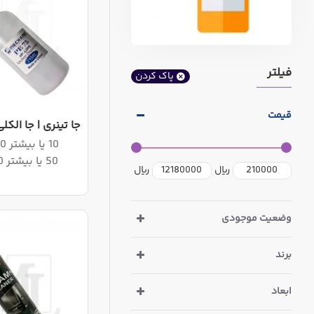
فیلتر
پاک کردن
قیمت
جا تینری | جا الکلی ای
10 یا بیشتر 849,600ریال
50 یا بیشتر 831,900ریال
ریال
ریال
وضعیت موجودی
برند
ابعاد