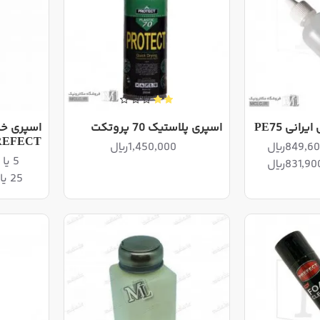
رانی PE75
اسپری پلاستیک 70 پروتکت
REFECT
1,450,000ریال
5 یا بیشتر 1,391,600ریال
25 یا بیشتر 1,356,100ریال