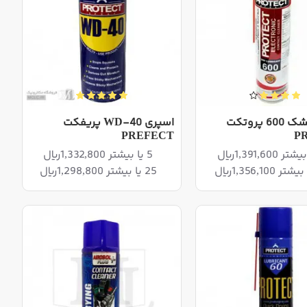
اسپری خشک 600 پروتکت
اسپری WD-40 پریفکت
PREFECT
P
5 یا بیشتر 1,332,800ریال
25 یا بیشتر 1,298,800ریال