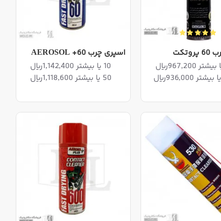
روتکت
اسپری چرب AEROSOL +60
10 یا بیشتر 1,142,400ریال
50 یا بیشتر 1,118,600ریال