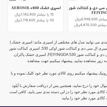
 سی دی و کنتاکت شور
اسپری خشک AEROSOL+600
FEIYIN
10 یا بیشتر 1,142,400ریال
50 یا بیشتر 1,118,600ریال
بندی می توانید مدل های مختلفی از اسپری مانند: اسپری خشک |
تمیزکننده بردهای الکترونیکی, اسپری خشک ناهید 600, اسپری خشک جکی JACKIE 90, اسپری ال سی دی و کنتاکت شور اوکی 530, اسپری کنتاکت شور
الکترونیکی جکی JACKIE 60, جا تینری | جا الکلی اسپری دار بزرگ YX-80, اسپری ال سی دی و کنتاکت شور FEIYINGDA 530, اسپری خشک پاکران,
یک پیشنهاد میکنیم روی کالای مورد نظر خود کلیک نموده و با
ال خود را درج نمایید. همچنین پس از دریافت سفارش با آپلود
ه کالای مورد نظر خود را در این دسته بندی نمی یابید، کافی است
الای مورد نظر خود را بیابید