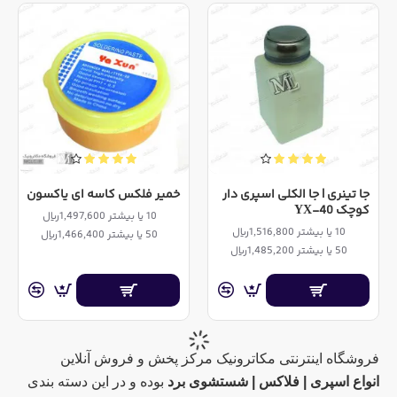
جا تینری | جا الکلی اسپری دار
خمیر فلکس کاسه ای یاکسون
کوچک YX-40
10 یا بیشتر 1,497,600ریال
10 یا بیشتر 1,516,800ریال
50 یا بیشتر 1,466,400ریال
50 یا بیشتر 1,485,200ریال
فروشگاه اینترنتی مکاترونیک مرکز پخش و فروش آنلاین
انواع اسپری | فلاکس | شستشوی برد
بوده و در این دسته بندی