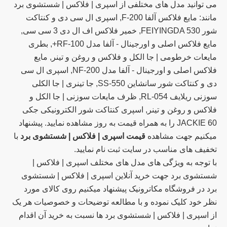
می توانید مدل های مختلفی از اسپری | فلاکس | شستشوی برد
مانند: مایع فلاکس آلفا F-200, اسپری ال سی دی و کنتاکت
شور FEIYINGDA 530, خمیر فلاکس اف ال دی 3 سی سی,
مایع فلاکس اصلی و اورجینال - آلفا مدل RF-100+, بطری
مایعات خرطومی | جا الکل و فلاکس و روغن و تینر, مایع
فلاکس اصلی و اورجینال - آلفا مدل NF-200, اسپری ال سی
دی و کنتاکت شور سانشاین SS-550, جا تینری | جا الکلی
سوزنی ریلایف RL-054, ظرف مایعات سوزنی | جا الکل و
فلاکس و روغن و تینر, اسپری کنتاکت شور الکترونیکی جکی
JACKIE 60 را به همراه قیمت به روز مشاهده نمایید. پیشنهاد
میکنیم جهت مشاهده
قیمت اسپری | فلاکس | شستشوی برد
با
تخفیف های مناسب در سایت ثبت نام نمایید.
با توجه به ویژگی های مدل های مختلف اسپری | فلاکس |
شستشوی برد جهت خرید آنلاین اسپری | فلاکس | شستشوی
برد در فروشگاه مکاترونیک پیشنهاد میکنیم روی کالای مورد
نظر خود کلیک نموده و با مطالعه توضیحات و خصوصیات هر یک
از اسپری | فلاکس | شستشوی برد ها نسبت به خرید آن اقدام