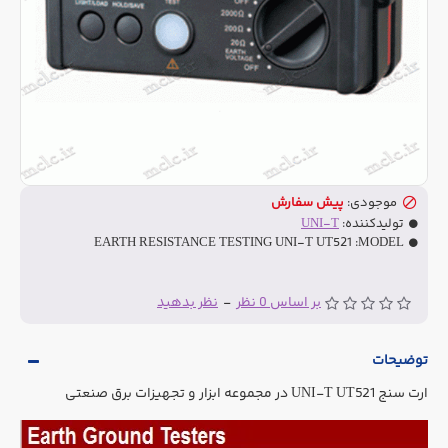
موجودی:
پیش سفارش
تولیدکننده:
UNI-T
EARTH RESISTANCE TESTING UNI-T UT521
MODEL:
بر اساس 0 نظر
-
نظر بدهید
توضیحات
ارت سنج UNI-T UT521 در مجموعه ابزار و تجهیزات برق صنعتی