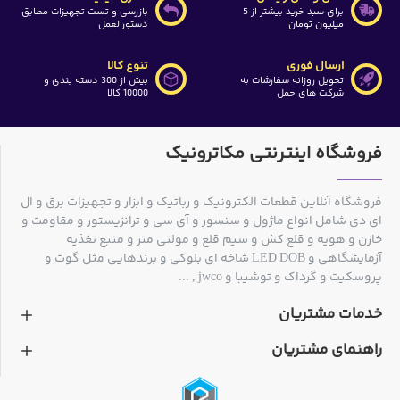
برای سبد خرید بیشتر از 5
بازرسی و تست تجهیزات مطابق
میلیون تومان
دستورالعمل
ارسال فوری
تنوع کالا
تحویل روزانه سفارشات به
بیش از 300 دسته بندی و
شرکت های حمل
10000 کالا
فروشگاه اینترنتی مکاترونیک
فروشگاه آنلاین قطعات الکترونیک و رباتیک و ابزار و تجهیزات برق و ال
ای دی شامل انواع ماژول و سنسور و آی سی و ترانزیستور و مقاومت و
خازن و هویه و قلع کش و سیم قلع و مولتی متر و منبع تغذیه
آزمایشگاهی و LED DOB شاخه ای بلوکی و برندهایی مثل گوت و
پروسکیت و گرداک و توشیبا و jwco , ...
خدمات مشتریان
راهنمای مشتریان