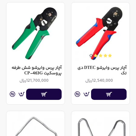
آچار پرس وایرشو DTEC دی
آچار پرس وایرشو شش طرفه
تک
پروسکیت CP-463G
12,540,000ریال
121,700,000ریال