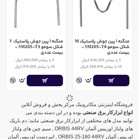
منگنه | پین جوش پلاستیک M
منگنه | پین جوش پلاستیک V
شکل سومو SM205-T4 -
شکل سومو SM205-T3 -
بیست عددی
بیست عددی
5 یا بیشتر 2,636,200ریال
5 یا بیشتر 1,960,000ریال
25 یا بیشتر 2,568,950ریال
25 یا بیشتر 1,910,000ریال
فروشگاه اینترنتی مکاترونیک مرکز پخش و فروش آنلاین
انواع ابزارکار برق صنعتی
بوده و در این دسته بندی می
توانید مدل های مختلفی از ابزارکار برق صنعتی مانند: دم باریک
های ولتاژ اوربیس آلمان ORBIS 44RV , سیم چین های ولتاژ
اوربیس آلمان ORBIS 25-160 44RV , انبردست اوربیس آلمان