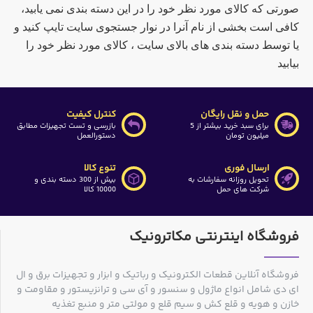
صورتی که کالای مورد نظر خود را در این دسته بندی نمی یابید،
کافی است بخشی از نام آنرا در نوار جستجوی سایت تایپ کنید و
یا توسط دسته بندی های بالای سایت ، کالای مورد نظر خود را
بیابید
حمل و نقل رایگان
کنترل کیفیت
برای سبد خرید بیشتر از 5
بازرسی و تست تجهیزات مطابق
میلیون تومان
دستورالعمل
ارسال فوری
تنوع کالا
تحویل روزانه سفارشات به
بیش از 300 دسته بندی و
شرکت های حمل
10000 کالا
فروشگاه اینترنتی مکاترونیک
فروشگاه آنلاین قطعات الکترونیک و رباتیک و ابزار و تجهیزات برق و ال
ای دی شامل انواع ماژول و سنسور و آی سی و ترانزیستور و مقاومت و
خازن و هویه و قلع کش و سیم قلع و مولتی متر و منبع تغذیه