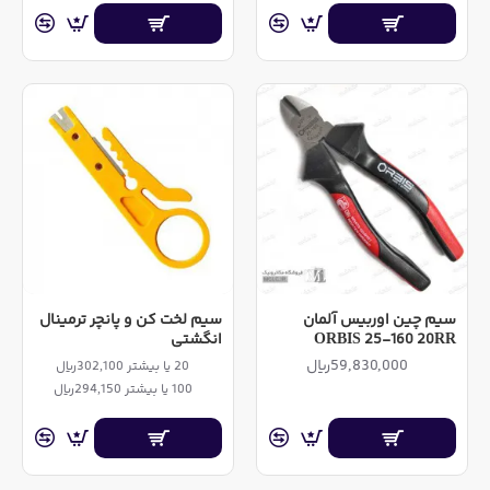
سیم چین اوربیس آلمان
سیم لخت کن و پانچر ترمینال
ORBIS 25-160 20RR
انگشتی
59,830,000ریال
20 یا بیشتر 302,100ریال
100 یا بیشتر 294,150ریال