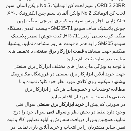
ORBIS 20RR , سیم لخت کن اتوماتیک No 5 وایکن آلمان, سیم
لخت کن اتوماتیک No.2 وایکن آلمان, سیم چین الکترونیکی XY-
A05 ژاپنی, آچار پرس سرسیم کولری | برنجی, منگنه | پین
جوش پلاستیک صاف سومو SM205-T1 - بیست عددی, دستگاه
منگنه کوب دستی آردیر HR-711, کیت جوش | تعمیر پلاستیک
سومو SM205 را به همراه قیمت به روز مشاهده نمایید. پیشنهاد
میکنیم جهت مشاهده
قیمت ابزارکار برق صنعتی
با تخفیف های
مناسب در سایت ثبت نام نمایید.
با توجه به ویژگی های مدل های مختلف ابزارکار برق صنعتی
جهت خرید آنلاین ابزارکار برق صنعتی در فروشگاه مکاترونیک
پیشنهاد میکنیم روی کالای مورد نظر خود کلیک نموده و با
مطالعه توضیحات و خصوصیات هر یک از ابزارکار برق
صنعتی ها نسبت به خرید آن اقدام نمایید
در صورتی که پیش از
خرید ابزارکار برق صنعتی
سوال فنی
وجود دارد لطفا در بخش نظر و
سوال فنی
سوال خود را درج
نمایید. همچنین پس از دریافت سفارش با آپلود تصاویر کالا و ثبت
نظر، سایر مشتریان را در انتخاب و خرید آنلاین یاری نمایید. در