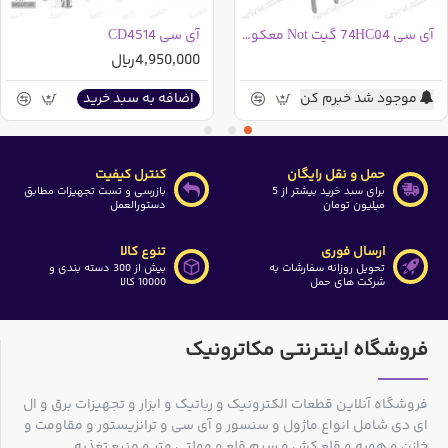
آی سی 74HC04 گیت Not معکوس کننده شش تایی
آی سی CD4514
4,950,000ریال
موجود شد خبرم کن
اضافه به سبد خرید
حمل و نقل رایگان
کنترل کیفیت
برای سبد خرید بیشتر از 5
بازرسی و تست تجهیزات مطابق
میلیون تومان
دستورالعمل
ارسال فوری
تنوع کالا
تحویل روزانه سفارشات به
بیش از 300 دسته بندی و
شرکت های حمل
10000 کالا
فروشگاه اینترنتی مکاترونیک
فروشگاه آنلاین قطعات الکترونیک و رباتیک و ابزار و تجهیزات برق و ال
ای دی شامل انواع ماژول و سنسور و آی سی و ترانزیستور و مقاومت و
خازن و هویه و قلع کش و سیم قلع و مولتی متر و منبع تغذیه