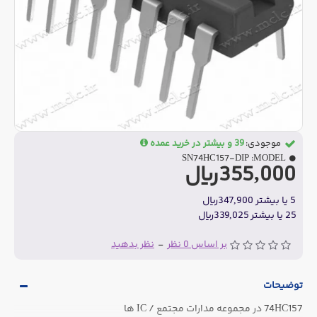
موجودی:
39 و بیشتر در خرید عمده
SN74HC157-DIP
MODEL:
355,000ریال
5 یا بیشتر 347,900ریال
25 یا بیشتر 339,025ریال
بر اساس 0 نظر
-
نظر بدهید
توضیحات
74HC157 در مجموعه مدارات مجتمع / IC ها