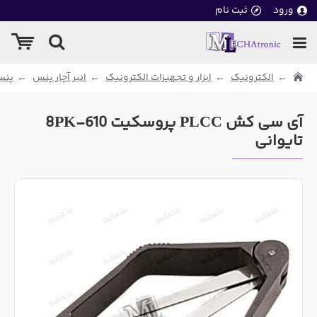
ورود
ثبت نام
الکترونیک
ابزار و تجهیزات الکترونیک
انبر آچار پنس
پنس
آی سی کش PLCC پروسکیت 8PK-610
تایوانی