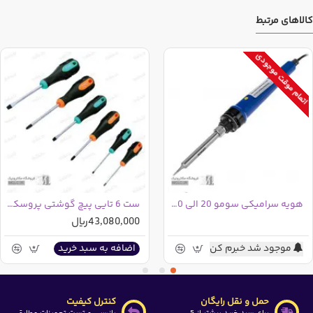
کالاهای مرتبط
اتمام موقت موجودی
هویه سرامیکی سومو 20 الی 200 وات SM120
ست 6 تایی پیچ گوشتی پروسکیت SD-2301
43,080,000ریال
موجود شد خبرم کن
اضافه به سبد خرید
حمل و نقل رایگان
کنترل کیفیت