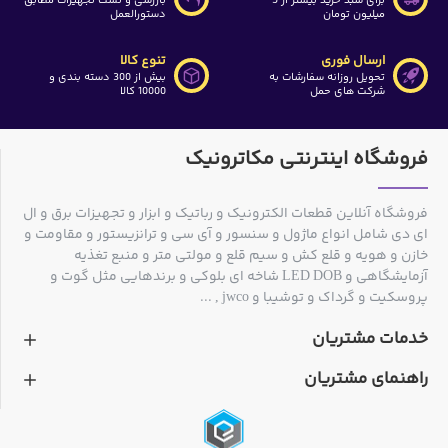
برای سبد خرید بیشتر از 5
بازرسی و تست تجهیزات مطابق
میلیون تومان
دستورالعمل
ارسال فوری
تنوع کالا
تحویل روزانه سفارشات به
بیش از 300 دسته بندی و
شرکت های حمل
10000 کالا
فروشگاه اینترنتی مکاترونیک
فروشگاه آنلاین قطعات الکترونیک و رباتیک و ابزار و تجهیزات برق و ال
ای دی شامل انواع ماژول و سنسور و آی سی و ترانزیستور و مقاومت و
خازن و هویه و قلع کش و سیم قلع و مولتی متر و منبع تغذیه
آزمایشگاهی و LED DOB شاخه ای بلوکی و برندهایی مثل گوت و
پروسکیت و گرداک و توشیبا و jwco , ...
خدمات مشتریان
راهنمای مشتریان