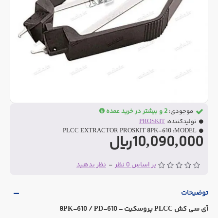
موجودی:
2 و بیشتر در خرید عمده
تولیدکننده:
PROSKIT
PLCC EXTRACTOR PROSKIT 8PK-610
MODEL:
10,090,000ریال
بر اساس 0 نظر
-
نظر بدهید
توضیحات
آی سی کش PLCC پروسکیت - 8PK-610 / PD-610