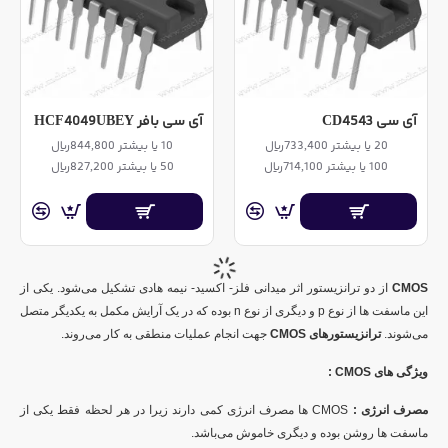
آی سی CD4543
آی سی بافر HCF4049UBEY
20 یا بیشتر 733,400ریال
10 یا بیشتر 844,800ریال
100 یا بیشتر 714,100ریال
50 یا بیشتر 827,200ریال
CMOS
از دو ترانزیستور اثر میدانی فلز- اکسید- نیمه هادی تشکیل می‌شود. یکی از
این ماسفت ها از نوع
p
و دیگری از نوع
n بوده که در یک آرایش مکمل به یکدیگر متصل
می‌شوند.
ترانزیستورهای CMOS
جهت انجام عملیات منطقی به کار می‌روند.
ویژگی های
CMOS
:
مصرف انرژی :
CMOS
ها مصرف انرژی کمی دارند زیرا در هر لحظه فقط یکی از
ماسفت ها روشن بوده و دیگری خاموش می‌باشد.