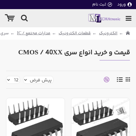
ورود
ثبت نام
الکترونیک
قطعات الکترونیک
مدارات مجتمع / IC
سری CMOS / 40XX
قیمت و خرید انواع سری CMOS / 40XX