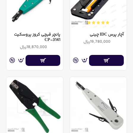
آچار پرس IDC چینی
پانچر قیچی کروز پروسکیت
CP-3141
19,780,000ریال
18,870,000ریال