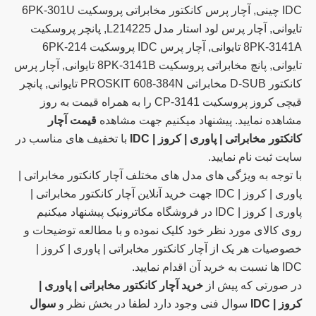
IDC چینی, آچار پرس کانکتور مخابراتی پروسکیت 6PK-301U
تایوانی, آچار پرس لود استار مدل L214225, پانچر پروسکیت
8PK-3141A تایوانی, آچار پرس IDC پروسکیت 6PK-214
تایوانی, پانچ مخابراتی پروسکیت 8PK-3141B تایوانی, آچار پرس
کانکتور D-SUB مخابراتی PROSKIT 608-384N تایوانی, پانچر
قیچی کروز پروسکیت CP-3141 را به همراه قیمت به روز
مشاهده نمایید. پیشنهاد میکنیم جهت مشاهده
قیمت آچار
کانکتور مخابراتی | پاوری | کروز | IDC
با تخفیف های مناسب در
سایت ثبت نام نمایید.
با توجه به ویژگی های مدل های مختلف آچار کانکتور مخابراتی |
پاوری | کروز | IDC جهت خرید آنلاین آچار کانکتور مخابراتی |
پاوری | کروز | IDC در فروشگاه مکاترونیک پیشنهاد میکنیم
روی کالای مورد نظر خود کلیک نموده و با مطالعه توضیحات و
خصوصیات هر یک از آچار کانکتور مخابراتی | پاوری | کروز |
IDC ها نسبت به خرید آن اقدام نمایید.
در صورتی که پیش از
خرید آچار کانکتور مخابراتی | پاوری |
کروز | IDC
سوال فنی وجود دارد لطفا در بخش نظر و
سوال