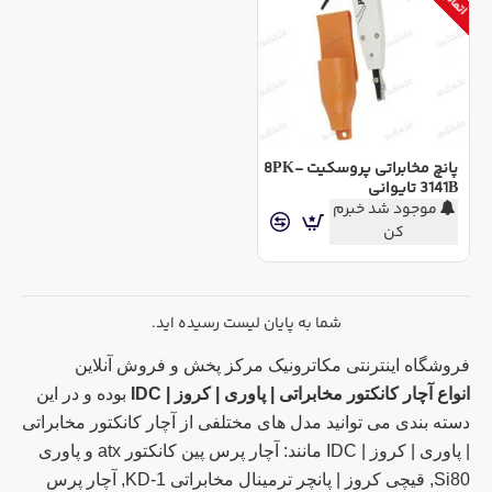
پانچ مخابراتی پروسکیت 8PK-
3141B تایوانی
موجود شد خبرم
کن
شما به پایان لیست رسیده اید.
فروشگاه اینترنتی مکاترونیک مرکز پخش و فروش آنلاین
انواع آچار کانکتور مخابراتی | پاوری | کروز | IDC
بوده و در این
دسته بندی می توانید مدل های مختلفی از آچار کانکتور مخابراتی
| پاوری | کروز | IDC مانند: آچار پرس پین کانکتور atx و پاوری
Si80, قیچی کروز | پانچر ترمینال مخابراتی KD-1, آچار پرس