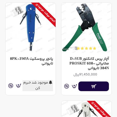
اتمام موقت موجودی
آچار پرس کانکتور D-SUB
پانچر پروسکیت 8PK-3141A
مخابراتی PROSKIT 608-
تایوانی
384N تایوانی
91,450,000ریال
موجود شد خبرم
کن
اتمام موقت موجودی