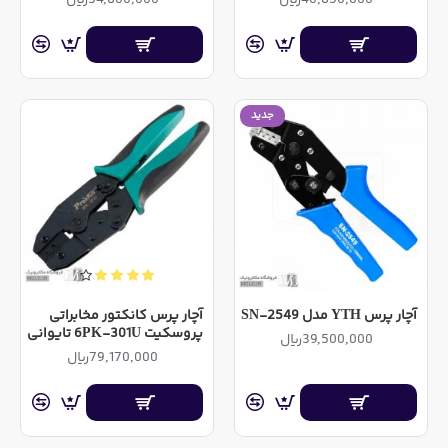
جدید
آچار پرس YTH مدل SN-2549
آچار پرس کانکتور مخابراتی
پروسکیت 6PK-301U تایوانی
39,500,000ریال
79,170,000ریال