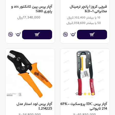
قیچی کروز | پانچر ترمینال
آچار پرس پین کانکتور atx و
مخابراتی KD-1
پاوری Si80
17,340,000ریال
10 یا بیشتر 2,102,400ریال
50 یا بیشتر 2,058,600ریال
آچار پرس IDC پروسکیت 6PK-
آچار پرس لود استار مدل
214 تایوانی
L214225
40,850,000ریال
34,800,000ریال