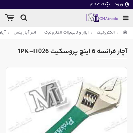
ورود
ثبت نام
الکترونیک
ابزار و تجهیزات الکترونیک
انبر آچار پنس
آچار
آچار فرانسه 6 اینچ پروسکیت 1PK-H026