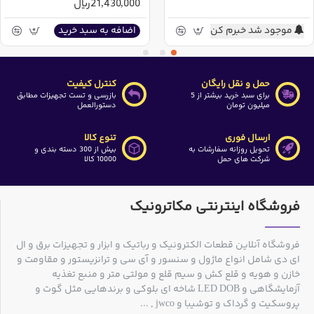
21,430,000ریال
موجود شد خبرم کن
اضافه به سبد خرید
حمل و نقل رایگان
کنترل کیفیت
برای سبد خرید بیشتر از 5
بازرسی و تست تجهیزات مطابق
میلیون تومان
دستورالعمل
ارسال فوری
تنوع کالا
تحویل روزانه سفارشات به
بیش از 300 دسته بندی و
شرکت های حمل
10000 کالا
فروشگاه اینترنتی مکاترونیک
فروشگاه آنلاین قطعات الکترونیک و رباتیک و ابزار و تجهیزات برق و ال
ای دی شامل انواع ماژول و سنسور و آی سی و ترانزیستور و مقاومت و
خازن و هویه و قلع کش و سیم قلع و مولتی متر و منبع تغذیه
آزمایشگاهی و LED DOB شاخه ای بلوکی و برندهایی مثل گوت و
پروسکیت و گرداک و توشیبا و jwco , ...