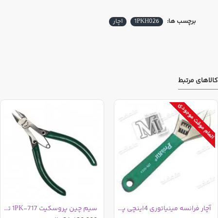
برچسب ها:
1PKH026
اچار
کالاهای مرتبط
اتمام موقت موجودی
آچار فرانسه مینیاتوری 4اینچی پروسکیت 1PK-H024
سیم چین پروسکیت 1PK-717 تایوانی