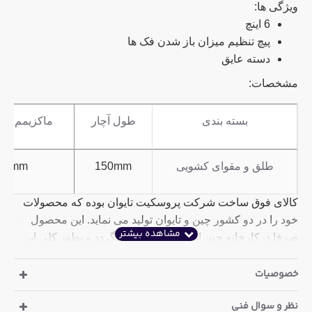
ویژگی ها:
6 اینچ
پیچ تنظیم میزان باز شدن فک ها
دسته عایق
مشخصات:
بسته بندی
طول آچار
ماکزیمم سا
طلق و مقوای کشویی
150mm
19mm
کالای فوق ساخت شرکت پروسکیت تایوان بوده که محصولات
خود را در دو کشور چین و تایوان تولید می نماید. این محصول
صرفا درکارخانه چین این شرکت تولید میگردد و بطور کلی این
کد محصول در کشور تایوان تولید نمی شود ولی تحت نظارت و
لایسنس برند پروسکیت تایوان است.
خصوصیات
نظر و سوال فنی