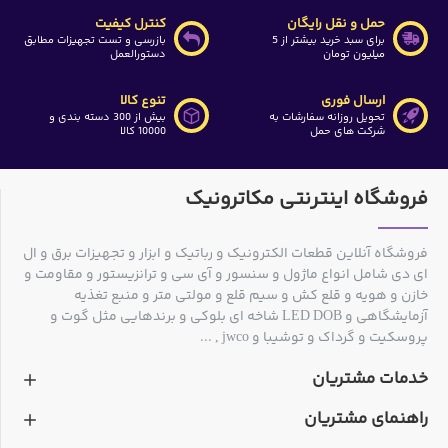
حمل و نقل رایگان
کنترل کیفیت
برای سبد خرید بیشتر از 5
بازرسی و تست تجهیزات مطابق
میلیون تومان
دستورالعمل
ارسال فوری
تنوع کالا
تحویل روزانه سفارشات به
بیش از 300 دسته بندی و
شرکت های حمل
10000 کالا
فروشگاه اینترنتی مکاترونیک
فروشگاه آنلاین قطعات الکترونیک و رباتیک و ابزار و تجهیزات برق و ال
ای دی شامل انواع ماژول و سنسور و آی سی و ترانزیستور و مقاومت و
خازن و هویه و قلع کش و سیم قلع و مولتی متر و منبع تغذیه
آزمایشگاهی و LED DOB شاخه ای بلوکی و برندهایی مثل گوت و
پروسکیت و گرداک و توشیبا و jwco , ...
خدمات مشتریان
راهنمای مشتریان