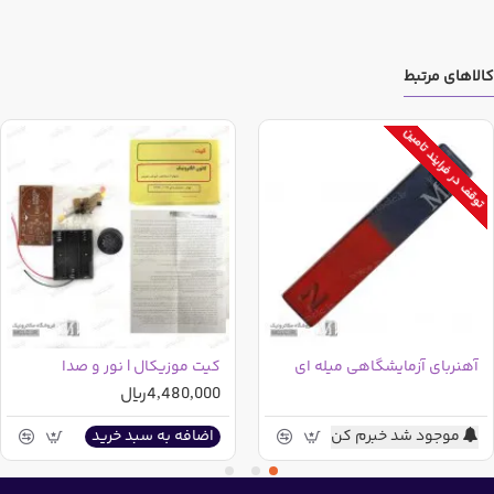
کالاهای مرتبط
توقف در فرایند تامین
آهنربای آزمایشگاهی میله ای
کیت موزیکال | نور و صدا
4,480,000ریال
موجود شد خبرم کن
اضافه به سبد خرید