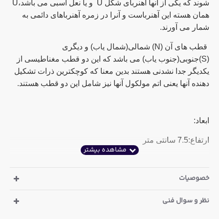
شوند که یکی از آنها آهنربای شکل U و یا نعل اسبی می باشد،U
همان هسته این آهنرباست و آنرا در زمره آهنرباهای دائمی به
شمار می آورند.
قطب های آن (N) شمالی(شمال یاب) و دیگری
(S)جنوبی(جنوب یاب) می باشد که این دو قطب مغناطیسی از
یکدیگر جدا نشدنی هستند بدین معنا که کوچکترین ذرات تشکیل
دهنده آنها یعنی اتم مولکول آنها نیز شامل این دو قطب هستند.
ابعاد:
ارتفاع:7.5 سانتی متر
عرض:6 سانتی متر
خصوصیات
فاصله بین پایه ها: 4 سانتی متر
عرض پایه ها: 8 میلی متر
نظر و سوال فنی
ضخامت:2 سانتی متر