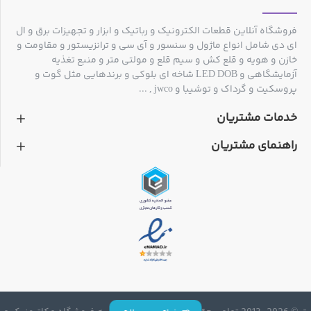
فروشگاه آنلاین قطعات الکترونیک و رباتیک و ابزار و تجهیزات برق و ال
ای دی شامل انواع ماژول و سنسور و آی سی و ترانزیستور و مقاومت و
خازن و هویه و قلع کش و سیم قلع و مولتی متر و منبع تغذیه
آزمایشگاهی و LED DOB شاخه ای بلوکی و برندهایی مثل گوت و
پروسکیت و گرداک و توشیبا و jwco , ...
خدمات مشتریان
راهنمای مشتریان