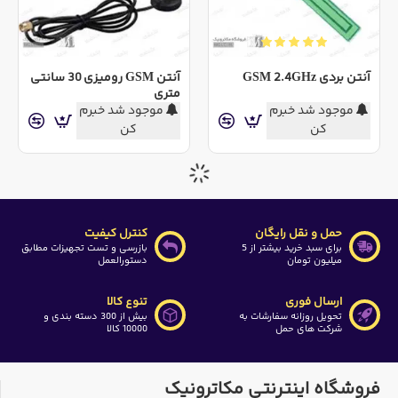
آنتن بردی GSM 2.4GHz
آنتن GSM رومیزی 30 سانتی
متری
موجود شد خبرم
موجود شد خبرم
کن
کن
حمل و نقل رایگان
کنترل کیفیت
برای سبد خرید بیشتر از 5
بازرسی و تست تجهیزات مطابق
میلیون تومان
دستورالعمل
ارسال فوری
تنوع کالا
تحویل روزانه سفارشات به
بیش از 300 دسته بندی و
شرکت های حمل
10000 کالا
فروشگاه اینترنتی مکاترونیک