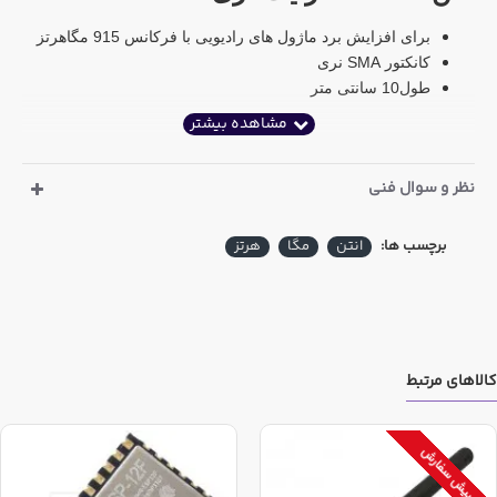
برای افزایش برد ماژول های رادیویی با فرکانس 915 مگاهرتز
کانکتور SMA نری
طول10 سانتی متر
نظر و سوال فنی
برچسب ها:
انتن
مگا
هرتز
کالاهای مرتبط
پیش سفارش