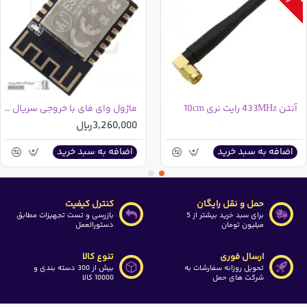
آنتن 433MHz رایت نری 10cm
ماژول وای فای با خروجی سریال ESP8266-12F
3,260,000ریال
اضافه به سبد خرید
اضافه به سبد خرید
حمل و نقل رایگان
کنترل کیفیت
برای سبد خرید بیشتر از 5
بازرسی و تست تجهیزات مطابق
میلیون تومان
دستورالعمل
ارسال فوری
تنوع کالا
تحویل روزانه سفارشات به
بیش از 300 دسته بندی و
شرکت های حمل
10000 کالا