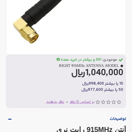
موجودی:
551 و بیشتر در خرید عمده
RIGHT 915MHz ANTENNA
MODEL:
1,040,000ریال
10 یا بیشتر 998,400ریال
50 یا بیشتر 977,600ریال
بر اساس 0 نظر
-
نظر بدهید
توضیحات
آنتن 915MHz رایت نری