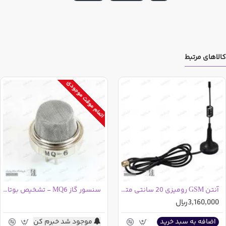
کالاهای مرتبط
اتمام موقت موجودی
آنتن GSM رومیزی 20 سانتی متری
سنسور گاز MQ6 - تشخیص بوتان پروپان
3,160,000ریال
موجود شد خبرم کن
اضافه به سبد خرید