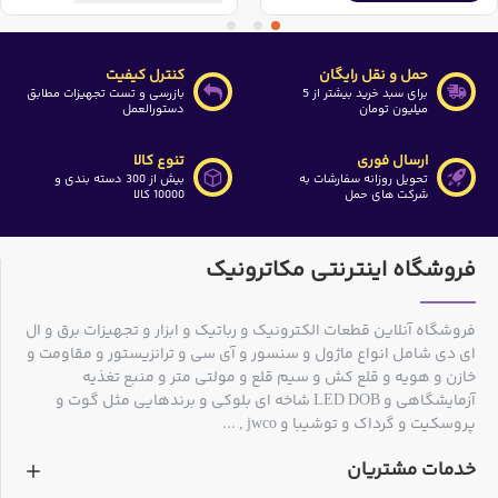
حمل و نقل رایگان
کنترل کیفیت
برای سبد خرید بیشتر از 5
بازرسی و تست تجهیزات مطابق
میلیون تومان
دستورالعمل
ارسال فوری
تنوع کالا
تحویل روزانه سفارشات به
بیش از 300 دسته بندی و
شرکت های حمل
10000 کالا
فروشگاه اینترنتی مکاترونیک
فروشگاه آنلاین قطعات الکترونیک و رباتیک و ابزار و تجهیزات برق و ال
ای دی شامل انواع ماژول و سنسور و آی سی و ترانزیستور و مقاومت و
خازن و هویه و قلع کش و سیم قلع و مولتی متر و منبع تغذیه
آزمایشگاهی و LED DOB شاخه ای بلوکی و برندهایی مثل گوت و
پروسکیت و گرداک و توشیبا و jwco , ...
خدمات مشتریان