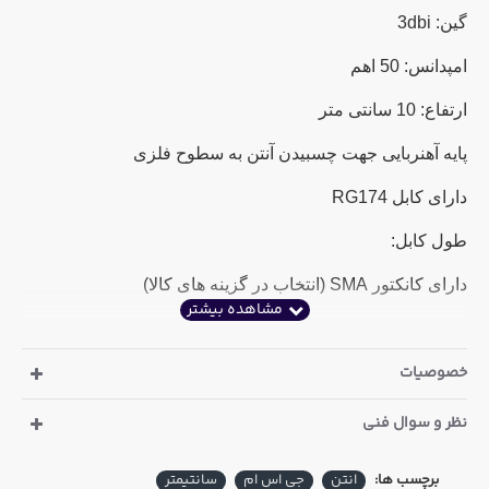
گین: 3dbi
امپدانس: 50 اهم
ارتفاع: 10 سانتی متر
پایه آهنربایی جهت چسبیدن آنتن به سطوح فلزی
دارای کابل RG174
طول کابل:
دارای کانکتور SMA (انتخاب در گزینه های کالا)
خصوصیات
نظر و سوال فنی
برچسب ها:
انتن
جی اس ام
سانتیمتر