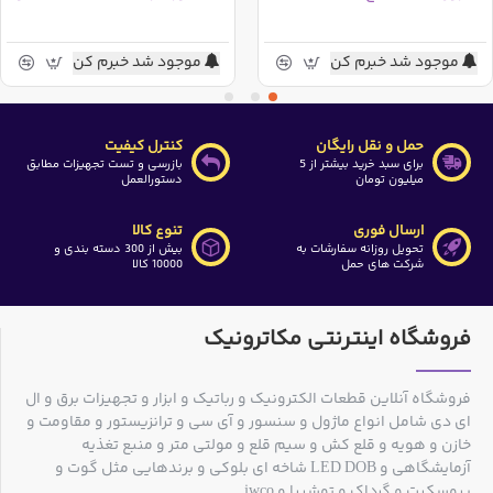
موجود شد خبرم کن
موجود شد خبرم کن
حمل و نقل رایگان
کنترل کیفیت
برای سبد خرید بیشتر از 5
بازرسی و تست تجهیزات مطابق
میلیون تومان
دستورالعمل
ارسال فوری
تنوع کالا
تحویل روزانه سفارشات به
بیش از 300 دسته بندی و
شرکت های حمل
10000 کالا
فروشگاه اینترنتی مکاترونیک
فروشگاه آنلاین قطعات الکترونیک و رباتیک و ابزار و تجهیزات برق و ال
ای دی شامل انواع ماژول و سنسور و آی سی و ترانزیستور و مقاومت و
خازن و هویه و قلع کش و سیم قلع و مولتی متر و منبع تغذیه
آزمایشگاهی و LED DOB شاخه ای بلوکی و برندهایی مثل گوت و
پروسکیت و گرداک و توشیبا و jwco , ...