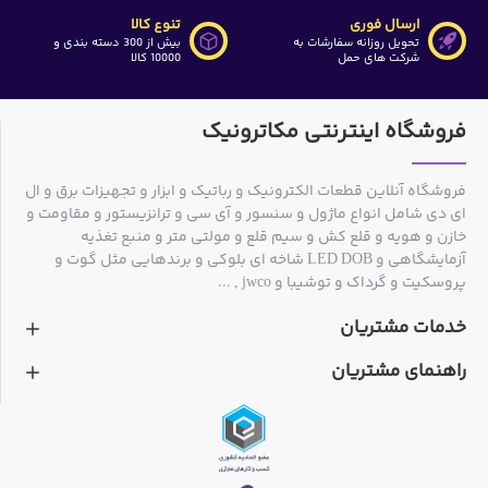
ارسال فوری
تنوع کالا
تحویل روزانه سفارشات به
بیش از 300 دسته بندی و
شرکت های حمل
10000 کالا
فروشگاه اینترنتی مکاترونیک
فروشگاه آنلاین قطعات الکترونیک و رباتیک و ابزار و تجهیزات برق و ال
ای دی شامل انواع ماژول و سنسور و آی سی و ترانزیستور و مقاومت و
خازن و هویه و قلع کش و سیم قلع و مولتی متر و منبع تغذیه
آزمایشگاهی و LED DOB شاخه ای بلوکی و برندهایی مثل گوت و
پروسکیت و گرداک و توشیبا و jwco , ...
خدمات مشتریان
راهنمای مشتریان