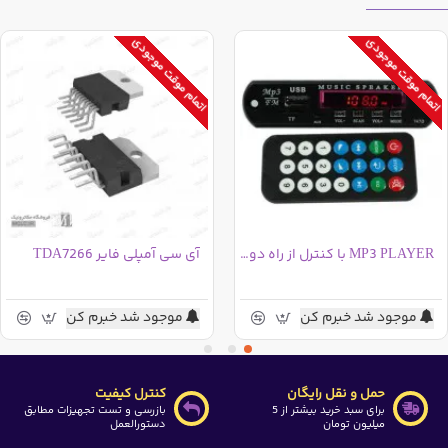
اتمام موقت موجودی
اتمام موقت موجودی
MP3 PLAYER با کنترل از راه دور و رادیو
آی سی آمپلی فایر TDA7266
موجود شد خبرم کن
موجود شد خبرم کن
حمل و نقل رایگان
کنترل کیفیت
برای سبد خرید بیشتر از 5
بازرسی و تست تجهیزات مطابق
میلیون تومان
دستورالعمل