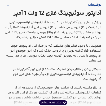
توضیحات
آداپتور سوئیچینگ فلزی 12 ولت 1 آمپر
ویژگی اصلی این آداپتورها در مقایسه با آداپتورهای ترانسفورماتوری،
در کیفیت ولتاژ خروجی می باشد. ولتاژ خروجی این آداپتورها کاملا رگوله
بوده و مقدار ولتاژ خروجی به مقدار ولتاژ ورودی وابسته نمی باشد. این
مورد در تغذیه قطعات حساسی مانند led نقش حیاتی ایفا میکند
همچنین با وجود فیلترهای مختلفی که در مدار این آداپتورها مورد
استفاده قرار گرفته نویز روی خروجی حذف شده که این موضوع این
آداپتورها را تبدیل به بهترین گزینه جهت تغذیه دوربین های مداربسته
می نماید
سبکتر بودن و بالاتر بودن امنیت استفاده از این نوع آداپتورها در
مقایسه با آداپتورهای ترانسفورماتوری از دیگر مزیت های این نوع
آداپتورهاست
در نظر داشته باشید که آداپتورهای سوییچینگ از مجموعه ای از
قطعات الکترونیکی ساخته شده اند که کیفیت هر یک از این اقلام می
تواند تاثیر بسزایی در کیفیت محصول نهایی داشته باشد و عموما در
صورت بروز اشکال در هر یک از این اقلام کل مجموعه دچار اشکال