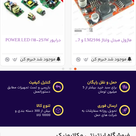
هنگام انتخاب آداپتور در نظر داشته باشید که جریان مشخص شده
برای محصول جریان نامی آن می باشد و در صورتی که شما قصد دارید از
آداپتور جهت مصارفی استفاده نمایید که در آن لازم است آداپتور
چندین ساعت روشن بماند، 75% از جریان نامی را به عنوان جریان آداپتور
در نظر بگیرید
ماژول مبدل ولتاژ LM2596 و LM2577
درایور POWER LED (18-25)W
آداپتور ارائه شده فاقد امکان حفاظت در مقابل اضافه جریان می باشد و
در صورتی که شما جریان بیشتری از آن بکشید ممکن است دچار خرابی
موجود شد خبرم کن
موجود شد خبرم کن
گردد
کالای فوق پیش از ارسال تست خواهد گردید
حمل و نقل رایگان
کنترل کیفیت
برای سبد خرید بیشتر از 5
بازرسی و تست تجهیزات مطابق
میلیون تومان
دستورالعمل
ارسال فوری
تنوع کالا
تحویل روزانه سفارشات به
بیش از 300 دسته بندی و
شرکت های حمل
10000 کالا
فروشگاه اینترنتی مکاترونیک