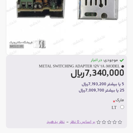
موجودی:
در انبار
METAL SWITCHING ADAPTER 12V 1A
MODEL:
7,340,000ریال
5 یا بیشتر 7,193,200ریال
25 یا بیشتر 7,009,700ریال
مارک
LT
بر اساس 0 نظر
-
نظر بدهید