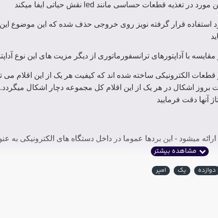
یه قطعات حساسی مانند led نقش حیاتی ایفا میکند
ورد استفاده قرار گرفته نویز روی خروجی حذف شده که این موضوع این آد
ید
در مقایسه با آداپتورهای ترانسفورماتوری از دیگر مزیت های این نوع آدا
قطعات الکترونیکی ساخته شده اند که کیفیت هر یک از این اقلام می توا
روز اشکال در هر یک از این اقلام کل مجموعه دچار اشکال میگردد. بن
ژ آنها دقت فرمایید
ارائه میشود - این بردها عموما در داخل دستگاه های الکترونیکی به عن
 داخل باکس دارای دوشاخه (مشابه شارژر موبایل) قرار میگیرد و سیم خ
دوازده
یک
امپر
اخل یک باکس قرار گرفته و یک سیم و دوشاخه برق به عنوان ورودی و ی
چی - برد الکترونیکی داخل یک باکس فلزی قرر گرفته و دسترسی به ورود