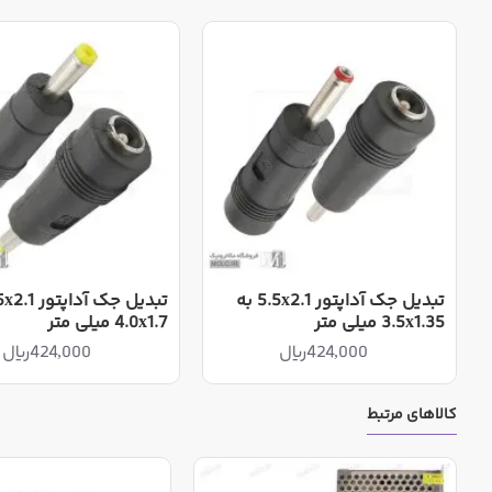
طریق ترمینال تعبیه شده بر آن امکانپذیر است
کالایی که در تصویر مشاهده می نمایید نشان دهنده ظاهر آداپتور
خودداری مینماید
هنگام انتخاب آداپتور در نظر داشته باشید که جریان مشخص شد
جهت مصارفی استفاده نمایید که در آن لازم است آداپتور چندین ساعت روشن بماند، 75% از جریان نامی را به
آداپتور ارائه شده فاقد امکان حفاظت در مقابل اضافه جریان
گردد
کالای فوق پیش از ارسال تست خواهد گردید
تبدیل جک آداپتور 5.5x2.1 به
سایز فیش خروجی:
3.5x1.35 میلی متر
4.0x1.7 میلی متر
424,000ریال
424,000ریال
قطر خارجی 5.5 میلیمتر
قطر داخلی 2.5 میلیمتر
کالاهای مرتبط