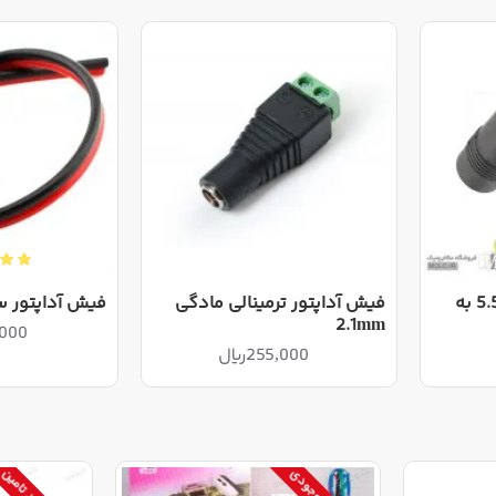
 می باشد و فروشگاه مکاترونیک از ارانه آداپتورهای بی کیفیت به دلیل 
ه برای محصول جریان نامی آن می باشد و در صورتی که شما قصد دارید
 عنوان جریان آداپتور در نظر بگیرید
 می باشد و در صورتی که شما جریان بیشتری از آن بکشید ممکن است 
تبدیل جک آداپتور 5.5x2.1 به
فیش آداپتور ترمینالی مادگی
فیش آداپتور س
2.1mm
68,000
255,000ریال