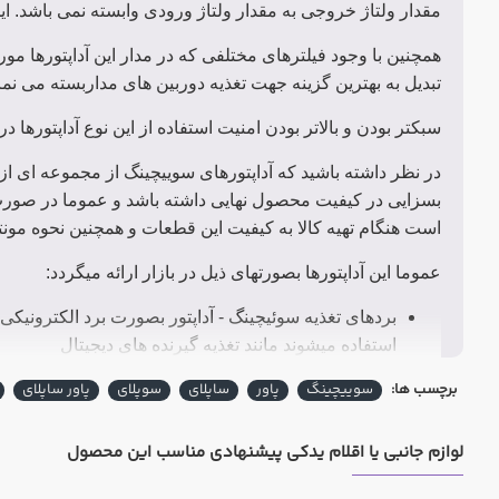
مقدار ولتاژ خروجی به مقدار ولتاژ ورودی وابسته نمی باشد. این مورد در تغذ
همچنین با وجود فیلترهای مختلفی که در مدار این آداپتورها م
تبدیل به بهترین گزینه جهت تغذیه دوربین های مداربسته می نما
سبکتر بودن و بالاتر بودن امنیت استفاده از این نوع آداپتورها 
در نظر داشته باشید که آداپتورهای سوییچینگ از مجموعه ای از 
بسزایی در کیفیت محصول نهایی داشته باشد و عموما در صورت ب
است هنگام تهیه کالا به کیفیت این قطعات و همچنین نحوه مونتا
عموما این آداپتورها بصورتهای ذیل در بازار ارائه میگردد:
بردهای تغذیه سوئیچینگ - آداپتور بصورت برد الکترونیکی 
استفاده میشوند مانند تغذیه گیرنده های دیجیتال
آداپتورهای رودیواری - در این مدل، برد الکترونیکی در
برچسب ها:
سوییچینگ
پاور
ساپلای
سوپلای
پاور ساپلای
اتصال به مادگی را داراست
آداپتورهای بین راهی / آداپتورهای رومیزی - آداپتور د
لوازم جانبی یا اقلام یدکی پیشنهادی مناسب این محصول
دارد
آداپتورهای فلزی / آداپتورهای صنعتی / آداپتورهای پان