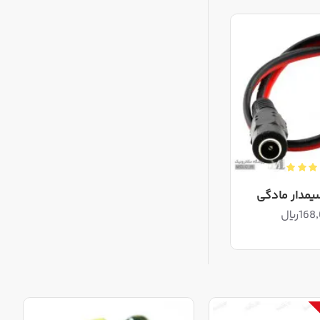
خرابی های بالا
 از آداپتور
دچار خرابی
یمدار مادگی
1ریال