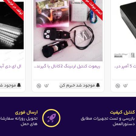
اتمام موقت موجودی
توقف در فرایند تامین
آداپتور سوئیچینگ 12 ولت 5 آمپر درجه دو
ریموت کنترل لرنینگ 2کانال با گیرنده(رسیور) + ریموت یدک
ال ای دی آبشاری
موجود شد خبرم کن
موجود شد
کنترل کیفیت
ارسال فوری
بازرسی و تست تجهیزات مطابق
تحویل روزانه سفارشا
دستورالعمل
های حمل