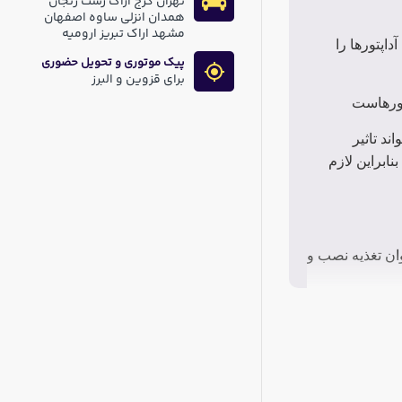
تهران کرج اراک رشت زنجان
همدان انزلی ساوه اصفهان
مشهد اراک تبریز ارومیه
اپتورها را
پیک موتوری و تحویل حضوری
برای قزوین و البرز
پتورهاست
ند تاثیر
ابراین لازم
وان تغذیه نصب و
روجی آن قابلیت
ک سیم خروجی
ی و خروجی از