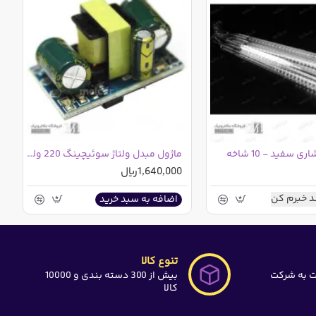
 سفید - 10 شاخه
ماژول مبدل ولتاژ سوئیچینگ 220 ولت متناوب به 12 ولت مستقیم 400 میلی آمپر
1,640,000ریال
 خبرم کن
اضافه به سبد خرید
تنوع کالا
ت به شرکت
بیش از 300 دسته بندی و 10000
کالا