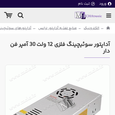
ورود
ثبت نام
الکترونیک
منابع تغذیه آداپتور ترانس
آداپتورهای سوئیچین
آداپتور سوئیچینگ فلزی 12 ولت 30 آمپر فن
دار