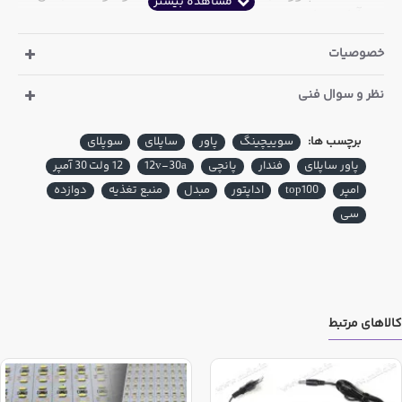
نوع آداپتورهاست
خصوصیات
در نظر داشته باشید که آداپتورهای سوییچینگ از مجموعه ای از
قطعات الکترونیکی ساخته شده اند که کیفیت هر یک از این
نظر و سوال فنی
اقلام می تواند تاثیر بسزایی در کیفیت محصول نهایی داشته باشد
و عموما در صورت بروز اشکال در هر یک از این اقلام کل
برچسب ها:
سوییچینگ
پاور
ساپلای
سوپلای
مجموعه دچار اشکال میگردد. بنابراین لازم است هنگام تهیه کالا
به کیفیت این قطعات و همچنین نحوه مونتاژ آنها دقت فرمایید
پاور ساپلای
فندار
پانچی
12v-30a
12 ولت 30 آمپر
امپر
top100
اداپتور
مبدل
منبع تغذیه
دوازده
عموما این آداپتورها بصورتهای ذیل در بازار ارائه میگردد:
سی
بردهای تغذیه سوئیچینگ - آداپتور بصورت برد الکترونیکی
ارائه میشود - این بردها عموما در داخل دستگاه های
الکترونیکی به عنوان تغذیه نصب و استفاده میشوند مانند
تغذیه گیرنده های دیجیتال
کالاهای مرتبط
آداپتورهای رودیواری - در این مدل، برد الکترونیکی در
داخل باکس دارای دوشاخه (مشابه شارژر موبایل) قرار
میگیرد و سیم خروجی آن قابلیت اتصال به مادگی را
داراست