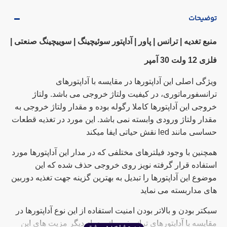
توضیحات
منبع تغدیه | ترانس | پاور | آداپتور سوئیچینگ | سوییچینگ صنعتی |
فلزی 12 ولت 30 آمپر
ویژگی اصلی این آداپتورها در مقایسه با آداپتورهای
ترانسفورماتوری، در کیفیت ولتاژ خروجی می باشد. ولتاژ
خروجی این آداپتورها کاملا رگوله بوده و مقدار ولتاژ خروجی به
مقدار ولتاژ ورودی وابسته نمی باشد. این مورد در تغذیه قطعات
حساسی مانند led نقش حیاتی ایفا میکند
همچنین با وجود فیلترهای مختلفی که در مدار این آداپتورها مورد
استفاده قرار گرفته نویز روی خروجی حذف شده که این
موضوع این آداپتورها را تبدیل به بهترین گزینه جهت تغذیه دوربین
های مداربسته می نماید
سبکتر بودن و بالاتر بودن امنیت استفاده از این نوع آداپتورها در
مقایسه با آداپتورهای ترانسفورماتوری از دیگر مزیت های این