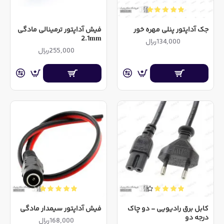
یک باکس قرار گرفته و یک سیم و دوشاخه برق به عنوان
ورودی و یک سیم خروجی دارد
جک آداپتور پنلی مهره خور
فیش آداپتور ترمینالی مادگی
آداپتورهای فلزی / آداپتورهای صنعتی / آداپتورهای پانچی -
2.1mm
134,000ریال
برد الکترونیکی داخل یک باکس فلزی قرر گرفته و
255,000ریال
دسترسی به ورودی و خروجی از طریق ترمینال تعبیه
شده بر آن امکانپذیر است
کالایی که در تصویر مشاهده می نمایید نشان دهنده ظاهر آداپتور
می باشد و فروشگاه مکاترونیک از ارانه آداپتورهای بی کیفیت به
دلیل خرابی های بالا خودداری مینماید
هنگام انتخاب آداپتور در نظر داشته باشید که جریان مشخص
شده برای محصول جریان نامی آن می باشد و در صورتی که
شما قصد دارید از آداپتور جهت مصارفی استفاده نمایید که در آن
لازم است آداپتور چندین ساعت روشن بماند، 75% از جریان
نامی را به عنوان جریان آداپتور در نظر بگیرید
آداپتور ارائه شده فاقد امکان حفاظت در مقابل اضافه جریان
کابل برق رادیویی - دو چاک
فیش آداپتور سیمدار مادگی
درجه دو
می باشد و در صورتی که شما جریان بیشتری از آن بکشید
168,000ریال