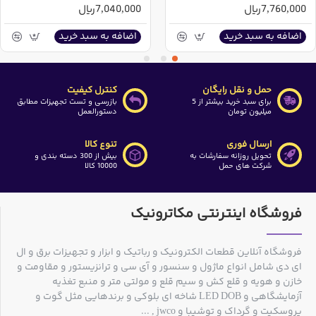
7,760,000ریال
7,040,000ریال
اضافه به سبد خرید
اضافه به سبد خرید
حمل و نقل رایگان
کنترل کیفیت
برای سبد خرید بیشتر از 5
بازرسی و تست تجهیزات مطابق
میلیون تومان
دستورالعمل
ارسال فوری
تنوع کالا
تحویل روزانه سفارشات به
بیش از 300 دسته بندی و
شرکت های حمل
10000 کالا
فروشگاه اینترنتی مکاترونیک
فروشگاه آنلاین قطعات الکترونیک و رباتیک و ابزار و تجهیزات برق و ال
ای دی شامل انواع ماژول و سنسور و آی سی و ترانزیستور و مقاومت و
خازن و هویه و قلع کش و سیم قلع و مولتی متر و منبع تغذیه
آزمایشگاهی و LED DOB شاخه ای بلوکی و برندهایی مثل گوت و
پروسکیت و گرداک و توشیبا و jwco , ...