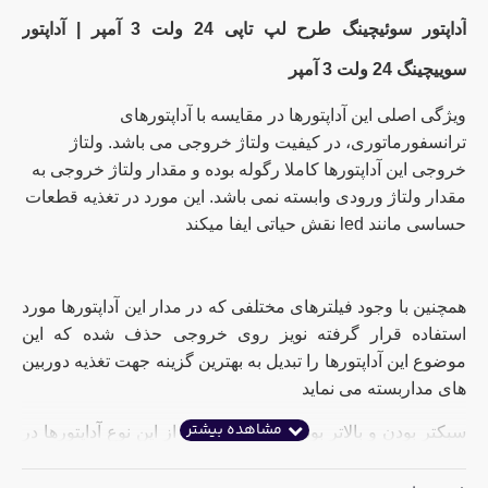
آداپتور سوئیچینگ طرح لپ تاپی 24 ولت 3 آمپر | آداپتور
سوییچینگ 24 ولت 3 آمپر
ویژگی اصلی این آداپتورها در مقایسه با آداپتورهای
ترانسفورماتوری، در کیفیت ولتاژ خروجی می باشد. ولتاژ
خروجی این آداپتورها کاملا رگوله بوده و مقدار ولتاژ خروجی به
مقدار ولتاژ ورودی وابسته نمی باشد. این مورد در تغذیه قطعات
حساسی مانند led نقش حیاتی ایفا میکند
همچنین با وجود فیلترهای مختلفی که در مدار این آداپتورها مورد
استفاده قرار گرفته نویز روی خروجی حذف شده که این
موضوع این آداپتورها را تبدیل به بهترین گزینه جهت تغذیه دوربین
های مداربسته می نماید
سبکتر بودن و بالاتر بودن امنیت استفاده از این نوع آداپتورها در
مقایسه با آداپتورهای ترانسفورماتوری از دیگر مزیت های این
نوع آداپتورهاست